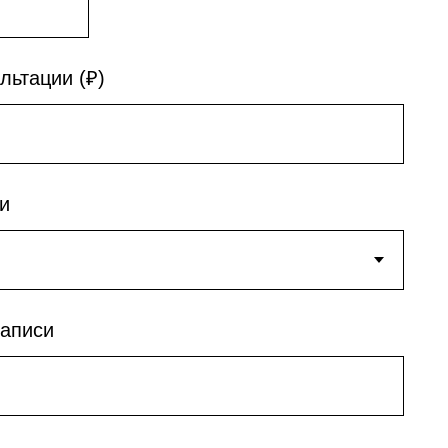
льтации (₽)
и
записи