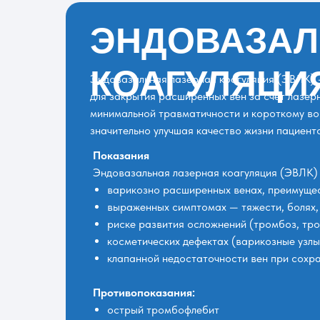
ЭНДОВАЗАЛ
КОАГУЛЯЦИЯ
Эндовазальная лазерная коагуляция (ЭВЛК) 
для закрытия расширенных вен за счет лазер
минимальной травматичности и короткому во
значительно улучшая качество жизни пациент
Показания
Эндовазальная лазерная коагуляция (ЭВЛК)
варикозно расширенных венах, преимущес
выраженных симптомах — тяжести, болях, 
риске развития осложнений (тромбоз, тр
косметических дефектах (варикозные узлы
клапанной недостаточности вен при сохр
Противопоказания:
острый тромбофлебит