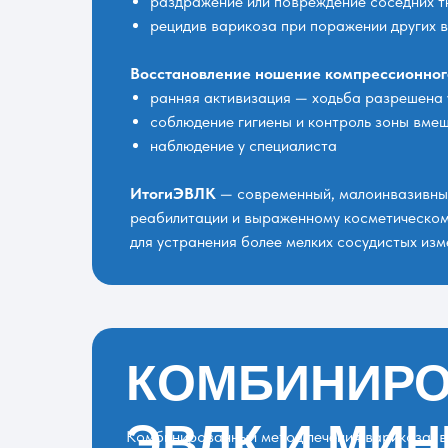
раздражение или повреждение соседних т
рецидив варикоза при поражении других 
Восстановление ношение компрессионного
ранняя активизация — ходьба разрешена 
соблюдение гигиены и контроль зоны вме
наблюдение у специалиста
ИтогиЭВЛК
— современный, малоинвазивный
реабилитации и выраженному косметическому 
для устранения более мелких сосудистых изм
КОМБИНИРО
ЭВЛК И МИ
Комбинированный метод лечения варикоза, 