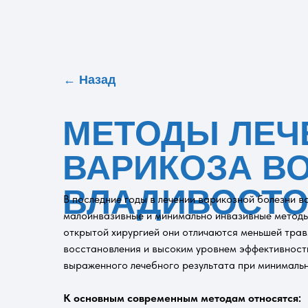
← Назад
МЕТОДЫ ЛЕЧ
ВАРИКОЗА В
ВЛАДИВОСТО
В последние годы в лечении варикозной болезни 
малоинвазивные и минимально инвазивные методы
открытой хирургией они отличаются меньшей тра
восстановления и высоким уровнем эффективности
выраженного лечебного результата при минималь
К основным современным методам относятся: