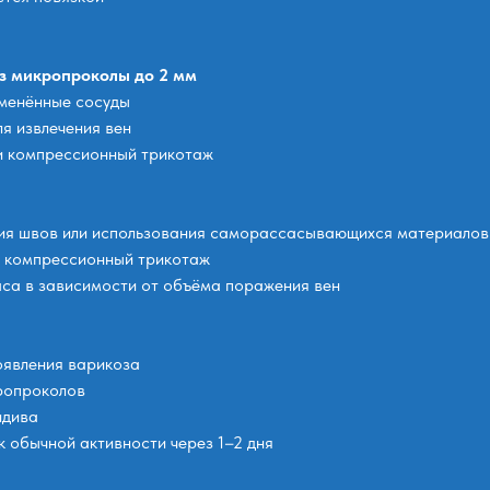
з микропроколы до 2 мм
зменённые сосуды
я извлечения вен
и компрессионный трикотаж
ния швов или использования саморассасывающихся материалов
я компрессионный трикотаж
аса в зависимости от объёма поражения вен
оявления варикоза
ропроколов
идива
 обычной активности через 1–2 дня