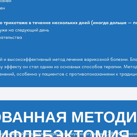
каней
вен
 трикотажа в течение нескольких дней (иногда дольше — п
уже на следующий день
шательства
 и высокоэффективный метод лечения варикозной болезни. Бл
эффекту он стал одним из основных способов терапии. Метод п
енений, особенно у пациентов с противопоказаниями к традици
ВАННАЯ МЕТОДИ
НИФЛЕБЭКТОМИЯ
включающий эндовазальную лазерную коагуляцию (ЭВЛК) и мин