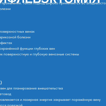
е проявления. Такой подход широко применяется во Владивосто
олезни
поверхностных венах
арикозной болезни
ефектах
охранённой функции глубоких вен
х поверхностную и глубокую венозные системы
)
 вен для планирования вмешательства
ветовод
звлекается и лазерная энергия закрывает поражённую вену
ется повязкой