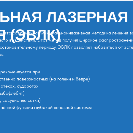
ЬНАЯ ЛАЗЕРНАЯ
 (ЭВЛК)
— это современная минимальноинвазивная методика лечения ва
ного воздействия. Этот метод получил широкое распространен
сстановительному периоду. ЭВЛК позволяет избавиться от эсте
ов
 рекомендуется при
твенно поверхностных (на голени и бедре)
отёках, судорогах
омбофлебит)
, сосудистые сетки)
анённой функции глубокой венозной системы