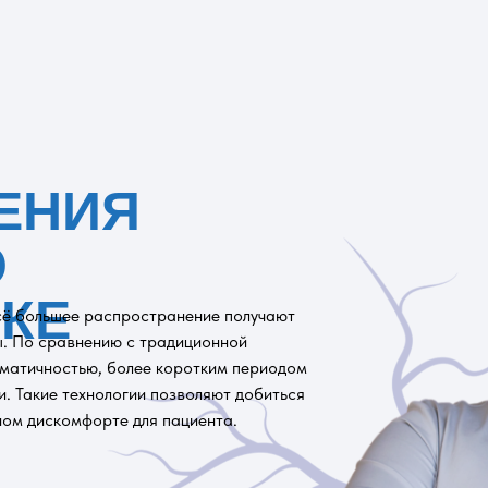
ЕНИЯ
О
КЕ
всё большее распространение получают
. По сравнению с традиционной
вматичностью, более коротким периодом
. Такие технологии позволяют добиться
ном дискомфорте для пациента.