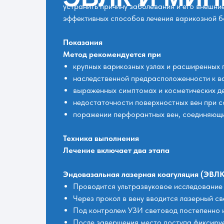
устранить причину заболевания и его внешни
эффективных способов лечения варикозной б
Показания
Метод рекомендуется при
крупных варикозных узлах и расширенных 
наследственной предрасположенности к в
выраженных симптомах и косметических д
недостаточности поверхностных вен при с
поражении перфорантных вен, соединяющи
Техника выполнения
Лечение включает два этапа
Эндовазальная лазерная коагуляция (ЭВЛК
Проводится ультразвуковое исследование
Через прокол в вену вводится лазерный с
Под контролем УЗИ световод постепенно и
После завершения место доступа фиксиру