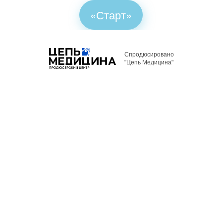
«Старт»
Спродюсировано
"Цепь Медицина"